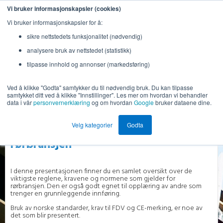
Vi bruker informasjonskapsler (cookies)
Vi bruker informasjonskapsler for å:
sikre nettstedets funksjonalitet (nødvendig)
analysere bruk av nettstedet (statistikk)
tilpasse innhold og annonser (markedsføring)
Ved å klikke "Godta" samtykker du til nødvendig bruk. Du kan tilpasse
samtykket ditt ved å klikke "Innstillinger". Les mer om hvordan vi behandler
data i vår
personvernerklæring
og om hvordan
Google
bruker dataene dine.
Last ned gratis presentasjon:
Viktige krav og standarder for
Velg kategorier
Godta
rørbransjen
I denne presentasjonen finner du en samlet oversikt over de
viktigste reglene, kravene og normene som gjelder for
rørbransjen. Den er også godt egnet til opplæring av andre som
trenger en grunnleggende innføring.
Bruk av norske standarder, krav til FDV og CE-merking, er noe av
det som blir presentert.